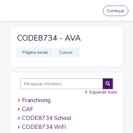
Ir para o conteúdo principal
Começar
CODE8734 - AVA
Página inicial
Cursos
Pesquisar módulos
Pesquisar m
Expandir tudo
Franchising
CAF
CODE8734 School
CODE8734 WiFi