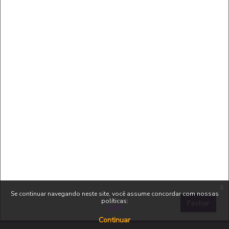
https://code8734.com.br
Por que guardamos dados?
Versão para dispositivos móveis
Políticas
Mudar para o tema padrão
x
Se continuar navegando neste site, você assume concordar com nossas
políticas:
Fechar
LGPD
Continuar